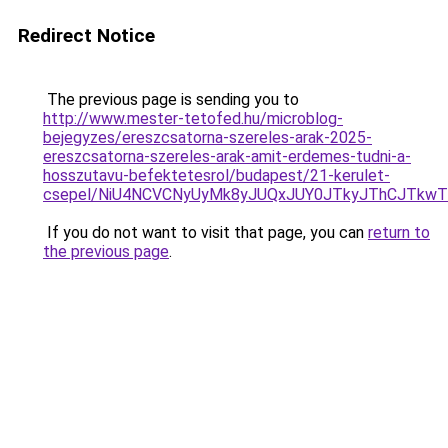
Redirect Notice
The previous page is sending you to
http://www.mester-tetofed.hu/microblog-
bejegyzes/ereszcsatorna-szereles-arak-2025-
ereszcsatorna-szereles-arak-amit-erdemes-tudni-a-
hosszutavu-befektetesrol/budapest/21-kerulet-
csepel/NiU4NCVCNyUyMk8yJUQxJUY0JTkyJThCJTkw
If you do not want to visit that page, you can
return to
the previous page
.