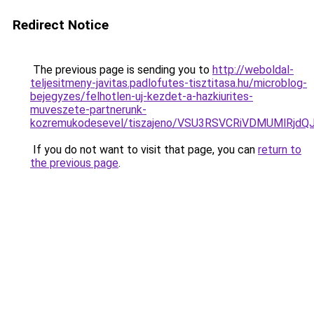
Redirect Notice
The previous page is sending you to
http://weboldal-
teljesitmeny-javitas.padlofutes-tisztitasa.hu/microblog-
bejegyzes/felhotlen-uj-kezdet-a-hazkiurites-
muveszete-partnerunk-
kozremukodesevel/tiszajeno/VSU3RSVCRiVDMUMlR
If you do not want to visit that page, you can
return to
the previous page
.