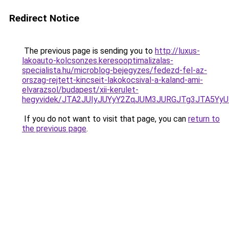
Redirect Notice
The previous page is sending you to
http://luxus-
lakoauto-kolcsonzes.keresooptimalizalas-
specialista.hu/microblog-bejegyzes/fedezd-fel-az-
orszag-rejtett-kincseit-lakokocsival-a-kaland-ami-
elvarazsol/budapest/xii-kerulet-
hegyvidek/JTA2JUIyJUYyY2ZqJUM3JURGJTg3JTA5Yy
If you do not want to visit that page, you can
return to
the previous page
.