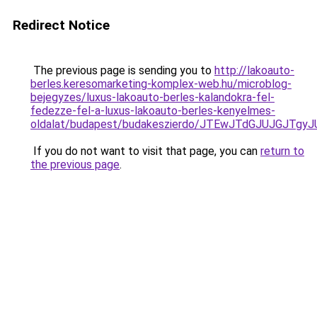
Redirect Notice
The previous page is sending you to
http://lakoauto-
berles.keresomarketing-komplex-web.hu/microblog-
bejegyzes/luxus-lakoauto-berles-kalandokra-fel-
fedezze-fel-a-luxus-lakoauto-berles-kenyelmes-
oldalat/budapest/budakeszierdo/JTEwJTdGJUJGJT
If you do not want to visit that page, you can
return to
the previous page
.