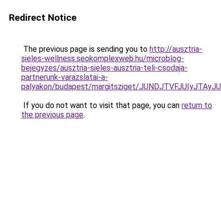
Redirect Notice
The previous page is sending you to
http://ausztria-
sieles-wellness.seokomplexweb.hu/microblog-
bejegyzes/ausztria-sieles-ausztria-teli-csodaja-
partnerunk-varazslatai-a-
palyakon/budapest/margitsziget/JUNDJTVFJUIyJT
If you do not want to visit that page, you can
return to
the previous page
.